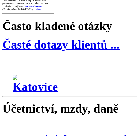
zaměstnanců a navazující odvodové
povinnosti zaměstnanců. Informaci o
změnách najdete
v tomto článku
.
(Zveřejněno 2010-12-09)
... více
Často kladené otázky
Časté dotazy klientů ...
Účetnictví, mzdy, daně