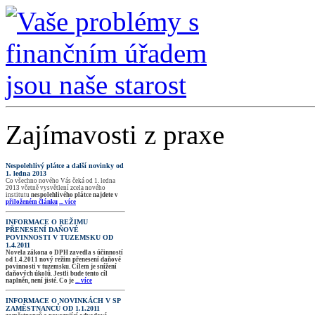
Zajímavosti z praxe
Nespolehlivý plátce a další novinky od
1. ledna 2013
Co všechno nového Vás čeká od 1. ledna
2013 včetně vysvětlení zcela nového
institutu
nespolehlivého plátce
najdete v
přiloženém článku
... více
INFORMACE O REŽIMU
PŘENESENÍ DAŇOVÉ
POVINNOSTI V TUZEMSKU OD
1.4.2011
Novela zákona o DPH zavedla s účinností
od 1.4.2011 nový režim přenesení daňové
povinnosti v tuzemsku. Cílem je snížení
daňových úkolů. Jestli bude tento cíl
naplněn, není jisté. Co je
... více
INFORMACE O NOVINKÁCH V SP
ZAMĚSTNANCŮ OD 1.1.2011