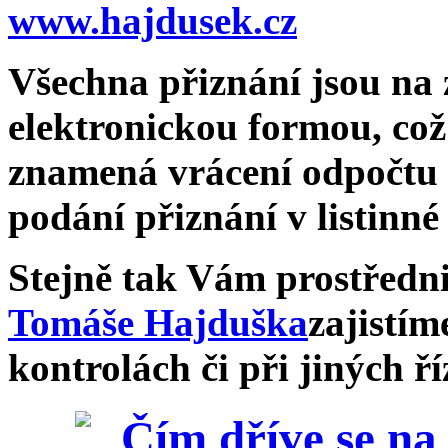
www.hajdusek.cz
Všechna přiznání
jsou na
elektronickou formou
, co
znamená
vrácení odpočtu
podání přiznání v listinné
Stejně tak Vám prostřed
Tomáše Hajduška
zajistím
kontrolách či při jiných ř